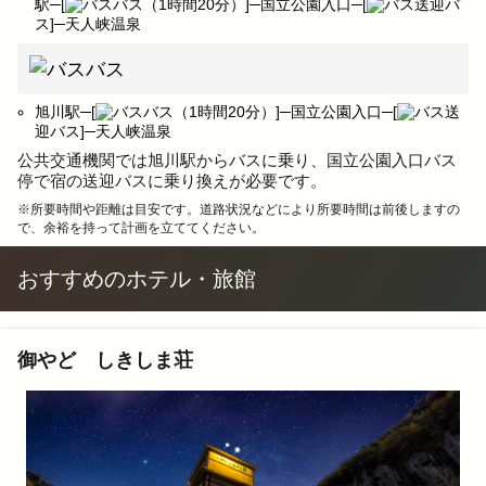
駅─[
バス（1時間20分）]─国立公園入口─[
送迎バ
ス]─天人峡温泉
バス
旭川駅─[
バス（1時間20分）]─国立公園入口─[
送
迎バス]─天人峡温泉
公共交通機関では旭川駅からバスに乗り、国立公園入口バス
停で宿の送迎バスに乗り換えが必要です。
※所要時間や距離は目安です。道路状況などにより所要時間は前後しますの
で、余裕を持って計画を立ててください。
おすすめのホテル・旅館
御やど しきしま荘