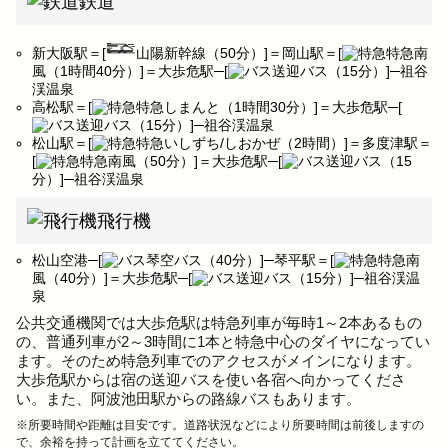
鉄道
新大阪駅＝[
山陽新幹線（50分）]＝岡山駅＝[
特急南
風（1時間40分）]＝大歩危駅─[
送迎バス（15分）]─祖谷
渓温泉
高松駅＝[
特急しまんと（1時間30分）]＝大歩危駅─[
送迎バス（15分）]─祖谷渓温泉
松山駅＝[
特急いしずち/しおかぜ（2時間）]＝多度津駅＝
[
特急南風（50分）]＝大歩危駅─[
送迎バス（15
分）]─祖谷渓温泉
飛行機
松山空港─[
琴空バス（40分）]─琴平駅＝[
特急南
風（40分）]＝大歩危駅─[
送迎バス（15分）]─祖谷渓温
泉
公共交通機関では大歩危駅は特急列車が毎時1～2本あるもの
の、普通列車が2～3時間に1本と特急中心のダイヤになってい
ます。そのため特急列車でのアクセスがメインになります。
大歩危駅からは宿の送迎バスを使い各宿へ向かってくださ
い。また、阿波池田駅からの路線バスもあります。
※所要時間や距離は目安です。道路状況などにより所要時間は前後しますの
で、余裕を持って計画を立ててください。