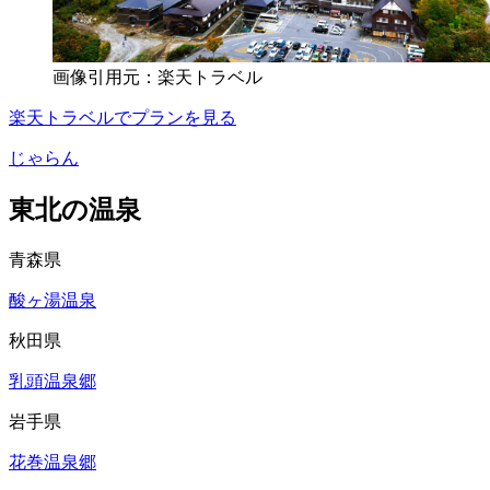
画像引用元：楽天トラベル
楽天トラベルでプランを見る
じゃらん
東北の温泉
青森県
酸ヶ湯温泉
秋田県
乳頭温泉郷
岩手県
花巻温泉郷