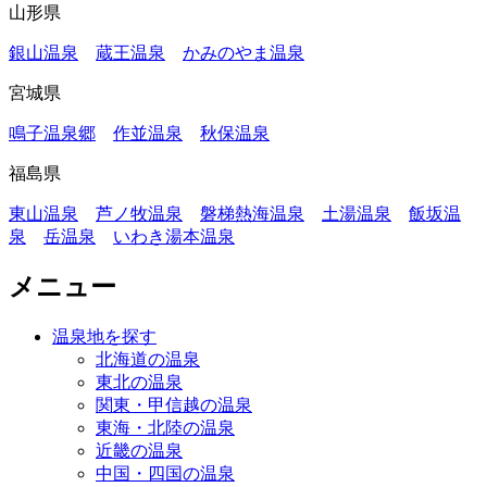
山形県
銀山温泉
蔵王温泉
かみのやま温泉
宮城県
鳴子温泉郷
作並温泉
秋保温泉
福島県
東山温泉
芦ノ牧温泉
磐梯熱海温泉
土湯温泉
飯坂温
泉
岳温泉
いわき湯本温泉
メニュー
温泉地を探す
北海道の温泉
東北の温泉
関東・甲信越の温泉
東海・北陸の温泉
近畿の温泉
中国・四国の温泉