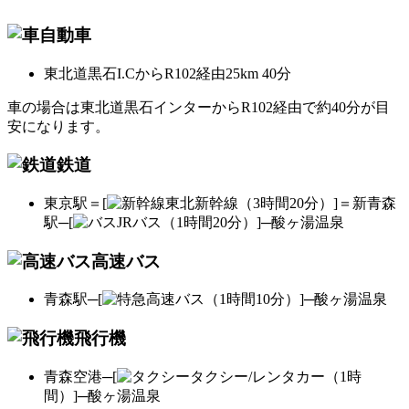
自動車
東北道黒石I.CからR102経由25km 40分
車の場合は東北道黒石インターからR102経由で約40分が目
安になります。
鉄道
東京駅＝[
東北新幹線（3時間20分）]＝新青森
駅─[
JRバス（1時間20分）]─酸ヶ湯温泉
高速バス
青森駅─[
高速バス（1時間10分）]─酸ヶ湯温泉
飛行機
青森空港─[
タクシー/レンタカー（1時
間）]─酸ヶ湯温泉