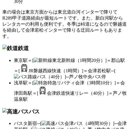
30分
車の場合は東京方面からは東北道白河インターで降りて
R289甲子道路経由が最短ルートです。また、新白河駅から
レンタカーの利用も便利です。冬季は峠道になるので磐越道
を経由して会津若松インターで降りる迂回ルートもありま
す。
鉄道
東京駅＝[
東北新幹線（1時間20分）]＝郡山駅
＝[
JR磐越西線快速（1時間）]＝会津若松駅─[
路線バス（40分）]─芦ノ牧中央バス停
浅草駅＝[
特急リバティ会津（3時間10分）]＝会
津田島駅＝[
会津鉄道快速リレー（40分）]＝芦ノ牧
温泉駅
バス
バスタ新宿─[
会津バス（4時間30分）]─会津