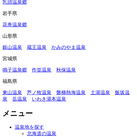
乳頭温泉郷
岩手県
花巻温泉郷
山形県
銀山温泉
蔵王温泉
かみのやま温泉
宮城県
鳴子温泉郷
作並温泉
秋保温泉
福島県
東山温泉
芦ノ牧温泉
磐梯熱海温泉
土湯温泉
飯坂温
泉
岳温泉
いわき湯本温泉
メニュー
温泉地を探す
北海道の温泉