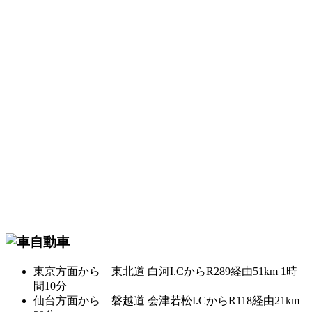
自動車
東京方面から 東北道 白河I.CからR289経由51km 1時
間10分
仙台方面から 磐越道 会津若松I.CからR118経由21km