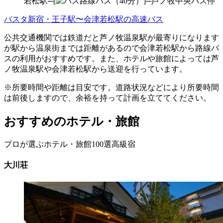
若松駅─[
路線バス（40分）]─芦ノ牧中央バス停
バスタ新宿・王子駅〜会津若松駅の高速バス
公共交通機関では鉄道だと芦ノ牧温泉駅が最寄りになります
が駅から温泉街までは距離があるので会津若松駅から路線バ
スの利用がおすすめです。また、ホテルや旅館によっては芦
ノ牧温泉駅や会津若松駅から送迎を行っています。
※所要時間や距離は目安です。道路状況などにより所要時間
は前後しますので、余裕を持って計画を立ててください。
おすすめのホテル・旅館
プロが選ぶホテル・旅館100選
高級宿
大川荘