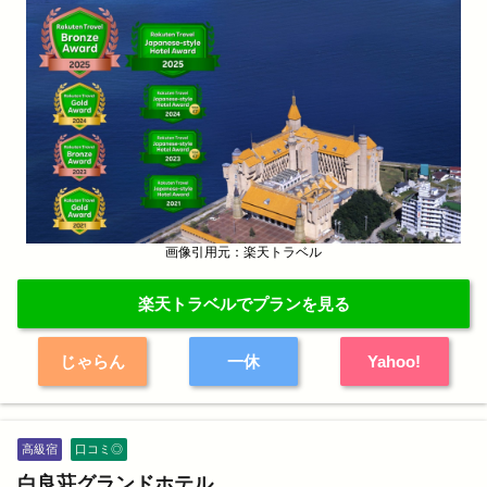
画像引用元：楽天トラベル
楽天トラベルでプランを見る
じゃらん
一休
Yahoo!
高級宿
口コミ◎
白良荘グランドホテル