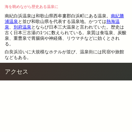
海を眺めながら歴史ある温泉に
南紀白浜温泉は和歌山県西牟婁郡白浜町にある温泉。
南紀勝
浦温泉
と並び和歌山県を代表する温泉地。かつては
熱海温
泉
、
別府温泉
とならび日本三大温泉と言われていた。歴史は
古く日本三古湯の1つに数えられている。泉質は食塩泉、炭酸
泉、重曹泉で胃腸病や神経痛、リウマチなどに効くとされ
る。
白良浜沿いに大規模なホテルが並び、温泉街には民宿や旅館
などもある。
アクセス