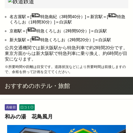
鉄道
名古屋駅＝[
特急南紀（3時間40分）]＝新宮駅＝[
特急
くろしお（1時間30分）]＝白浜駅
京都駅＝[
特急くろしお（2時間50分）]＝白浜駅
新大阪駅＝[
特急くろしお（2時間20分）]＝白浜駅
公共交通機関では新大阪駅から特急列車で約2時間20分です。
東京方面からは新大阪駅で特急列車に乗り換え、約6時間が目
安になります。
※所要時間や距離は目安です。道路状況などにより所要時間は前後しますの
で、余裕を持って計画を立ててください。
おすすめのホテル・旅館
高級宿
口コミ◎
和みの湯 花鳥風月