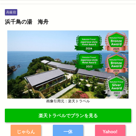
高級宿
浜千鳥の湯 海舟
画像引用元：楽天トラベル
楽天トラベルでプランを見る
じゃらん
一休
Yahoo!