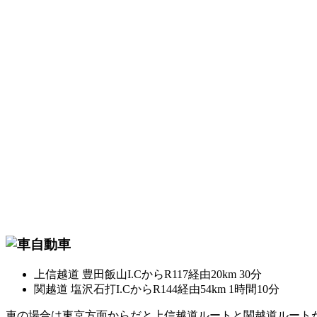
自動車
上信越道 豊田飯山I.CからR117経由20km 30分
関越道 塩沢石打I.CからR144経由54km 1時間10分
車の場合は東京方面からだと上信越道ルートと関越道ルート