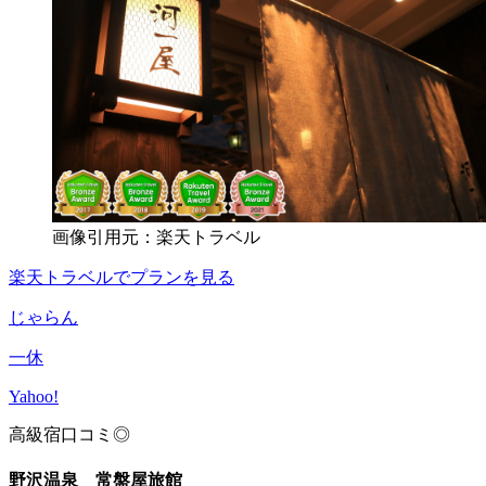
画像引用元：楽天トラベル
楽天トラベルでプランを見る
じゃらん
一休
Yahoo!
高級宿
口コミ◎
野沢温泉 常盤屋旅館