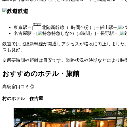
鉄道
東京駅＝[
北陸新幹線（1時間40分）]＝飯山駅─[
名古屋駅＝[
特急しなの（3時間）]＝長野駅＝[
鉄道では北陸新幹線が開通しアクセスが格段に向上しました
スも良好。
※所要時間や距離は目安です。道路状況や時期などにより時
おすすめのホテル・旅館
高級宿
口コミ◎
村のホテル 住吉屋