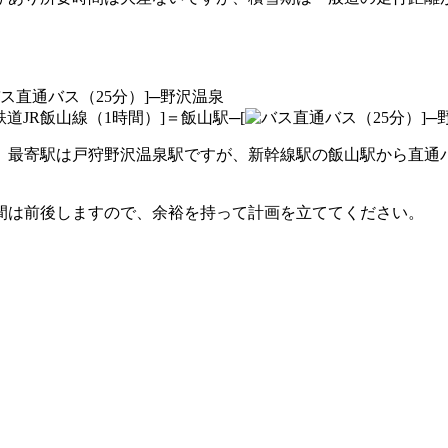
直通バス（25分）]─野沢温泉
JR飯山線（1時間）]＝飯山駅─[
直通バス（25分）]─
。最寄駅は戸狩野沢温泉駅ですが、新幹線駅の飯山駅から直通
間は前後しますので、余裕を持って計画を立ててください。