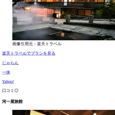
画像引用元：楽天トラベル
楽天トラベルでプランを見る
じゃらん
一休
Yahoo!
口コミ◎
河一屋旅館