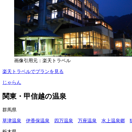
画像引用元：楽天トラベル
楽天トラベルでプランを見る
じゃらん
関東・甲信越の温泉
群馬県
草津温泉
伊香保温泉
四万温泉
万座温泉
水上温泉郷
栃木県