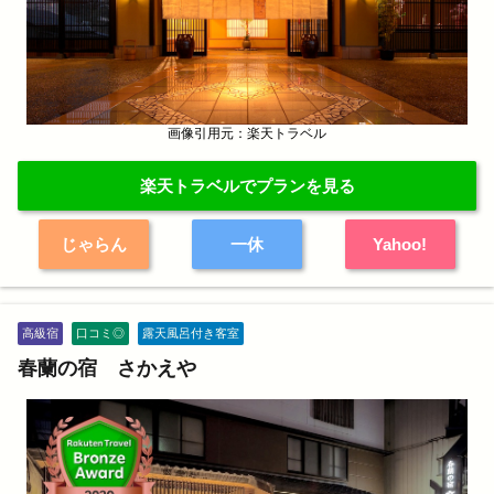
画像引用元：楽天トラベル
楽天トラベルでプランを見る
じゃらん
一休
Yahoo!
高級宿
口コミ◎
露天風呂付き客室
春蘭の宿 さかえや