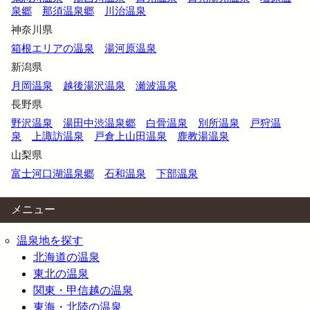
泉郷
那須温泉郷
川治温泉
神奈川県
箱根エリアの温泉
湯河原温泉
新潟県
月岡温泉
越後湯沢温泉
瀬波温泉
長野県
野沢温泉
湯田中渋温泉郷
白骨温泉
別所温泉
戸狩温
泉
上諏訪温泉
戸倉上山田温泉
鹿教湯温泉
山梨県
富士河口湖温泉郷
石和温泉
下部温泉
メニュー
温泉地を探す
北海道の温泉
東北の温泉
関東・甲信越の温泉
東海・北陸の温泉