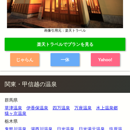
画像引用元：楽天トラベル
楽天トラベルでプランを見る
じゃらん
一休
Yahoo!
関東・甲信越の温泉
群馬県
草津温泉
伊香保温泉
四万温泉
万座温泉
水上温泉郷
猿ヶ京温泉
栃木県
鬼怒川温泉
湯西川温泉
日光温泉
日光湯元温泉
塩原温