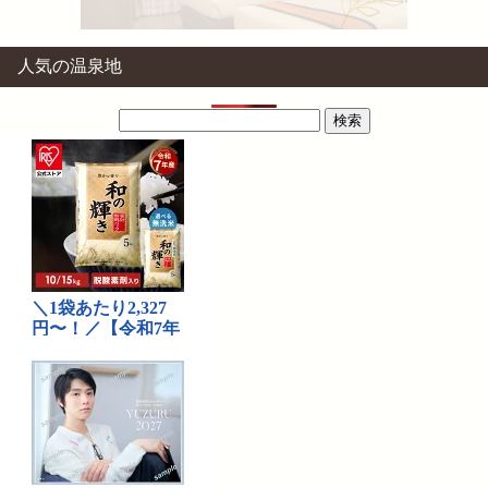
人気の温泉地
検
索: