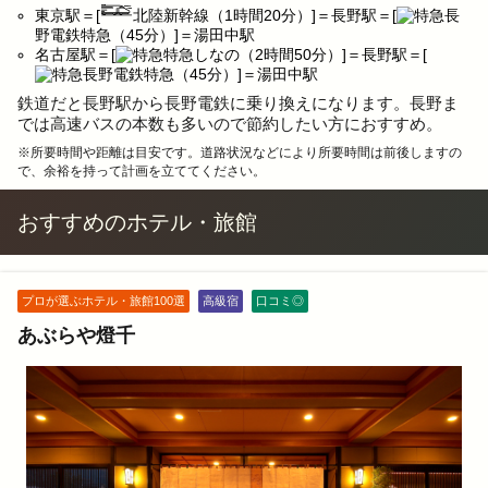
東京駅＝[
北陸新幹線（1時間20分）]＝長野駅＝[
長
野電鉄特急（45分）]＝湯田中駅
名古屋駅＝[
特急しなの（2時間50分）]＝長野駅＝[
長野電鉄特急（45分）]＝湯田中駅
鉄道だと長野駅から長野電鉄に乗り換えになります。長野ま
では高速バスの本数も多いので節約したい方におすすめ。
※所要時間や距離は目安です。道路状況などにより所要時間は前後しますの
で、余裕を持って計画を立ててください。
おすすめのホテル・旅館
プロが選ぶホテル・旅館100選
高級宿
口コミ◎
あぶらや燈千