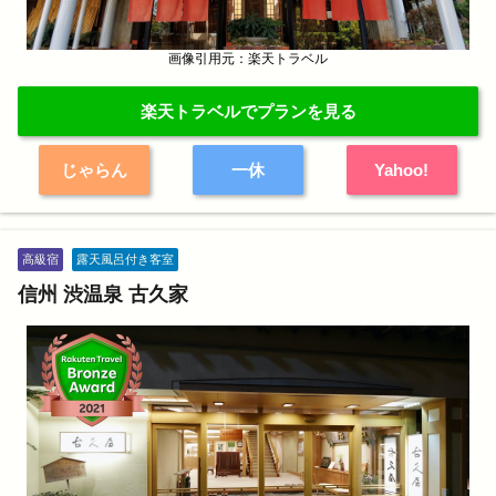
画像引用元：楽天トラベル
楽天トラベルでプランを見る
じゃらん
一休
Yahoo!
高級宿
露天風呂付き客室
信州 渋温泉 古久家