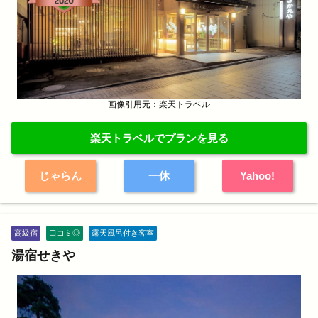
画像引用元：楽天トラベル
楽天トラベルでプランを見る
じゃらん
一休
Yahoo!
高級宿
口コミ◎
露天風呂付き客室
湯宿せきや